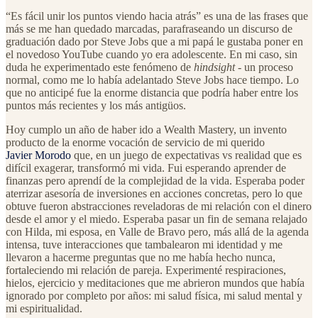
“Es fácil unir los puntos viendo hacia atrás” es una de las frases que
más se me han quedado marcadas, parafraseando un discurso de
graduación dado por Steve Jobs que a mi papá le gustaba poner en
el novedoso YouTube cuando yo era adolescente. En mi caso, sin
duda he experimentado este fenómeno de
hindsight
- un proceso
normal, como me lo había adelantado Steve Jobs hace tiempo. Lo
que no anticipé fue la enorme distancia que podría haber entre los
puntos más recientes y los más antigüos.
Hoy cumplo un año de haber ido a Wealth Mastery, un invento
producto de la enorme vocación de servicio de mi querido
Javier Morodo
que, en un juego de expectativas vs realidad que es
difícil exagerar, transformó mi vida. Fui esperando aprender de
finanzas pero aprendí de la complejidad de la vida. Esperaba poder
aterrizar asesoría de inversiones en acciones concretas, pero lo que
obtuve fueron abstracciones reveladoras de mi relación con el dinero
desde el amor y el miedo. Esperaba pasar un fin de semana relajado
con Hilda, mi esposa, en Valle de Bravo pero, más allá de la agenda
intensa, tuve interacciones que tambalearon mi identidad y me
llevaron a hacerme preguntas que no me había hecho nunca,
fortaleciendo mi relación de pareja. Experimenté respiraciones,
hielos, ejercicio y meditaciones que me abrieron mundos que había
ignorado por completo por años: mi salud física, mi salud mental y
mi espiritualidad.