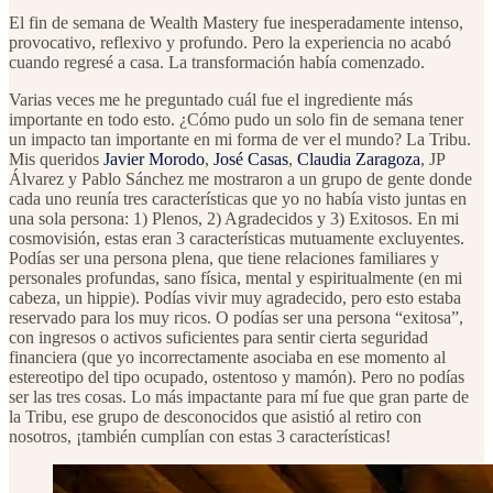
El fin de semana de Wealth Mastery fue inesperadamente intenso,
provocativo, reflexivo y profundo. Pero la experiencia no acabó
cuando regresé a casa. La transformación había comenzado.
Varias veces me he preguntado cuál fue el ingrediente más
importante en todo esto. ¿Cómo pudo un solo fin de semana tener
un impacto tan importante en mi forma de ver el mundo? La Tribu.
Mis queridos
Javier Morodo
,
José Casas
,
Claudia Zaragoza
, JP
Álvarez y Pablo Sánchez me mostraron a un grupo de gente donde
cada uno reunía tres características que yo no había visto juntas en
una sola persona: 1) Plenos, 2) Agradecidos y 3) Exitosos. En mi
cosmovisión, estas eran 3 características mutuamente excluyentes.
Podías ser una persona plena, que tiene relaciones familiares y
personales profundas, sano física, mental y espiritualmente (en mi
cabeza, un hippie). Podías vivir muy agradecido, pero esto estaba
reservado para los muy ricos. O podías ser una persona “exitosa”,
con ingresos o activos suficientes para sentir cierta seguridad
financiera (que yo incorrectamente asociaba en ese momento al
estereotipo del tipo ocupado, ostentoso y mamón). Pero no podías
ser las tres cosas. Lo más impactante para mí fue que gran parte de
la Tribu, ese grupo de desconocidos que asistió al retiro con
nosotros, ¡también cumplían con estas 3 características!